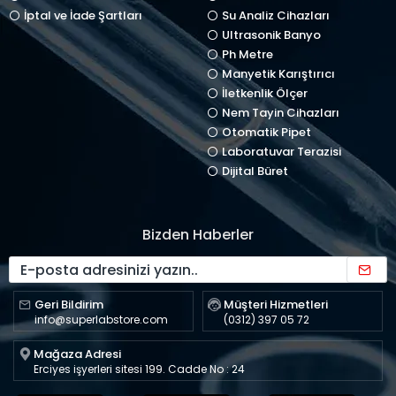
İptal ve İade Şartları
Su Analiz Cihazları
Ultrasonik Banyo
Ph Metre
Manyetik Karıştırıcı
İletkenlik Ölçer
Nem Tayin Cihazları
Otomatik Pipet
Laboratuvar Terazisi
Dijital Büret
Bizden Haberler
Geri Bildirim
Müşteri Hizmetleri
info@superlabstore.com
(0312) 397 05 72
Mağaza Adresi
Erciyes işyerleri sitesi 199. Cadde No : 24