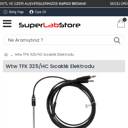
 VE ÜZERİ ALIŞVERİŞLERİNİZDE
KARGO BEDAVA!
SEÇİLİ ÜRÜNLE
Giriş Yap
Üye Ol
0
Wtw TFK 325/HC Sıcaklık Elektrodu
Wtw TFK 325/HC Sıcaklık Elektrodu