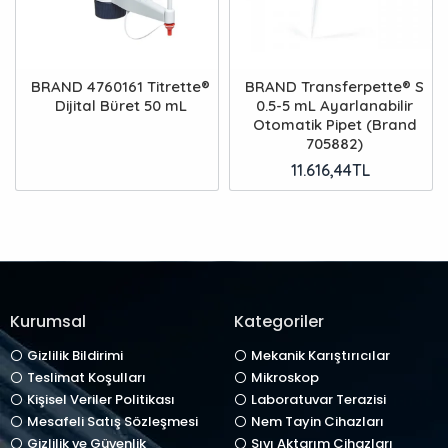
BRAND 4760161 Titrette®
BRAND Transferpette® S
Dijital Büret 50 mL
0.5-5 mL Ayarlanabilir
Otomatik Pipet (Brand
705882)
11.616,44TL
Kurumsal
Kategoriler
Gizlilik Bildirimi
Mekanik Karıştırıcılar
Teslimat Koşulları
Mikroskop
Kişisel Veriler Politikası
Laboratuvar Terazisi
Mesafeli Satış Sözleşmesi
Nem Tayin Cihazları
Gizlilik ve Güvenlik
Sıvı Aktarım Cihazları