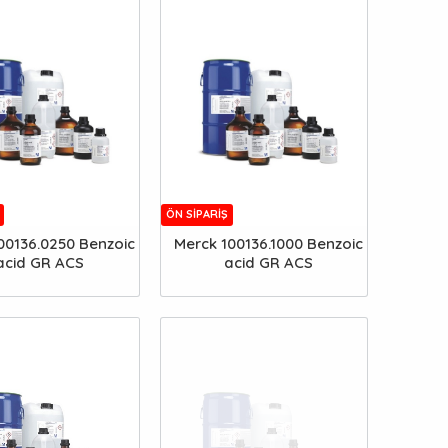
ÖN SIPARIŞ
00136.0250 Benzoic
Merck 100136.1000 Benzoic
acid GR ACS
acid GR ACS