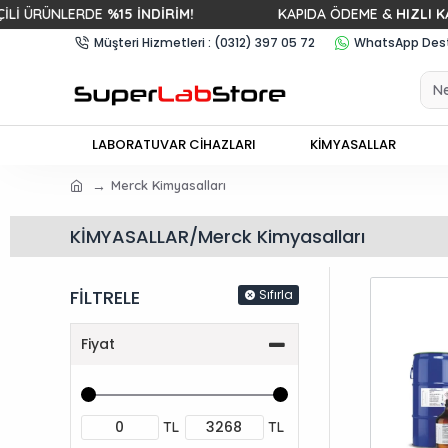
RÜNLERDE
%15 İNDİRİM!
KAPIDA ÖDEME &
HIZLI KARGO
Müşteri Hizmetleri : (0312) 397 05 72
WhatsApp Deste
LABORATUVAR CİHAZLARI
KİMYASALLAR
Merck Kimyasalları
KİMYASALLAR/Merck Kimyasalları
FİLTRELE
Sıfırla
Fiyat
TL
TL