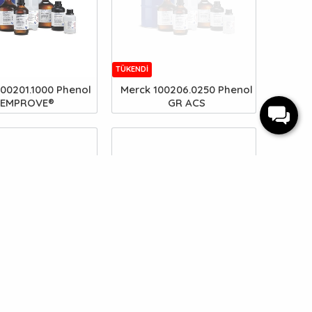
TÜKENDI
100201.1000 Phenol
Merck 100206.0250 Phenol
EMPROVE®
GR ACS
TÜKENDI
00255.0005 Barium
Merck 100264.1000 Formic