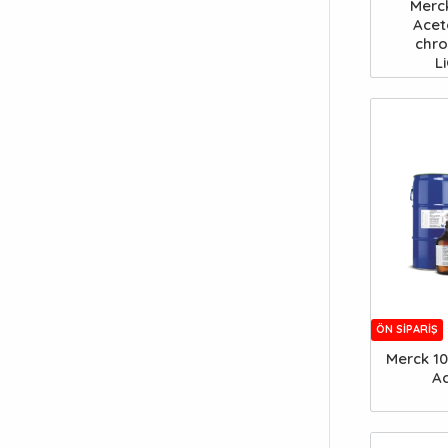
Merc
Acet
chr
L
ÖN SIPARIŞ
Merck 10
A