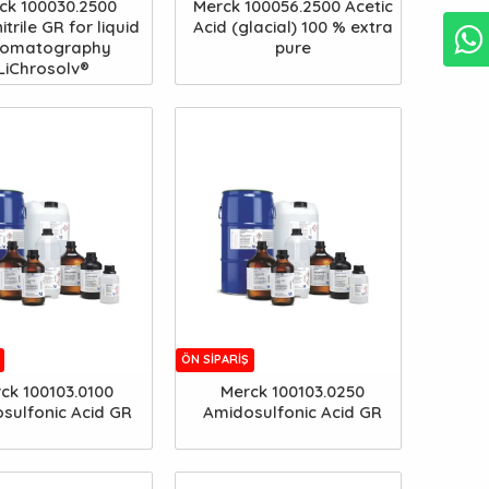
ck 100030.2500
Merck 100056.2500 Acetic
trile GR for liquid
Acid (glacial) 100 % extra
romatography
pure
LiChrosolv®
ÖN SIPARIŞ
ck 100103.0100
Merck 100103.0250
sulfonic Acid GR
Amidosulfonic Acid GR