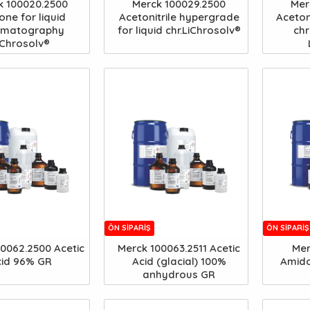
k 100020.2500
Merck 100029.2500
Mer
one for liquid
Acetonitrile hypergrade
Acetoni
omatography
for liquid chr.LiChrosolv®
ch
iChrosolv®
ÖN SIPARIŞ
ÖN SIPARIŞ
0062.2500 Acetic
Merck 100063.2511 Acetic
Mer
cid 96% GR
Acid (glacial) 100%
Amido
anhydrous GR