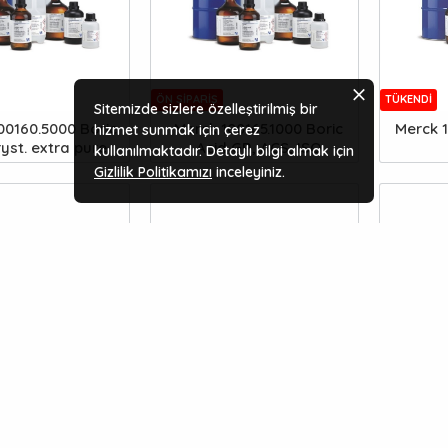
ÖN SIPARIŞ
TÜKENDI
Sitemizde sizlere özelleştirilmiş bir
00160.5000 Boric
Merck 100165.1000 Boric
Merck 
hizmet sunmak için çerez
ryst. extra pure
Acid GR, ACS, ISO
kullanılmaktadır. Detaylı bilgi almak için
Gizlilik Politikamızı
inceleyiniz.
TÜKENDI
0206.1000 Phenol
Merck 100244.1000 Citric
Merck 1