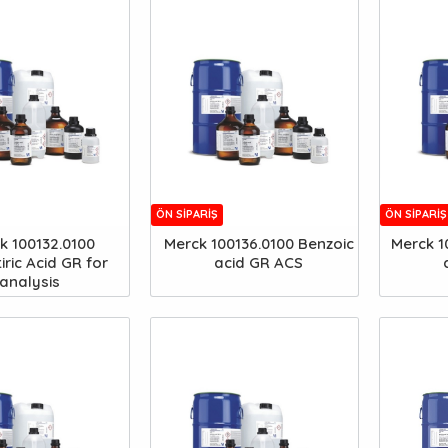
ÖN SIPARIŞ
ÖN SIPARIŞ
k 100132.0100
Merck 100136.0100 Benzoic
Merck 1
iric Acid GR for
acid GR ACS
analysis