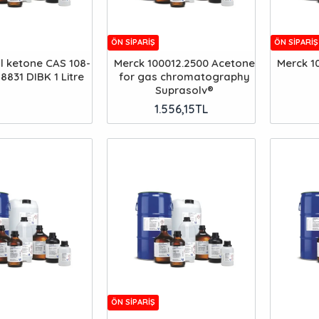
ÖN SIPARIŞ
ÖN SIPARIŞ
yl ketone CAS 108-
Merck 100012.2500 Acetone
Merck 1
18831 DIBK 1 Litre
for gas chromatography
Suprasolv®
1.556,15TL
ÖN SIPARIŞ