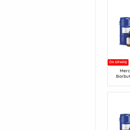
ÖN SIPARIŞ
Merc
Barbut