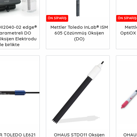
ÖN SIPARIŞ
ÖN SIPARIŞ
I2040-02 edge®
Mettler Toledo InLab® ISM
Mettl
arametreli DO
605 Çözünmüş Oksijen
OptiOX
ksijen Elektrodu
(DO)
ile birlikte
R TOLEDO LE621
OHAUS STDO11 Oksijen
OHAUS