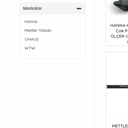
Markalar
Hanna
HANNA H
Mettler Toledo
Çok P
ÖLÇER-O
OHAUS
WTW
METTLE