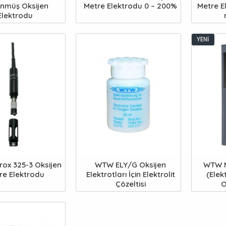
nmüş Oksijen
Metre Elektrodu 0 – 200%
Metre El
Elektrodu
YENI
ox 325-3 Oksijen
WTW ELY/G Oksijen
WTW M
re Elektrodu
Elektrotları İçin Elektrolit
(Elek
Çözeltisi
O