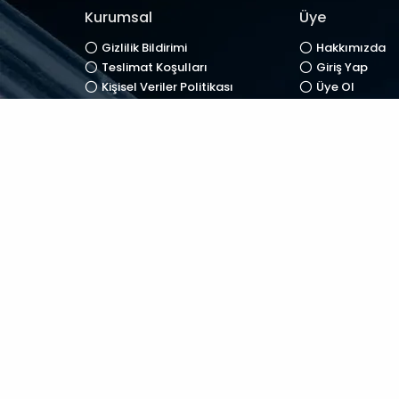
Kurumsal
Üye
Gizlilik Bildirimi
Hakkımızda
Teslimat Koşulları
Giriş Yap
Kişisel Veriler Politikası
Üye Ol
Mesafeli Satış Sözleşmesi
Siparişlerim
Gizlilik ve Güvenlik
İadelerim
İptal ve İade Şartları
Hediye Çekler