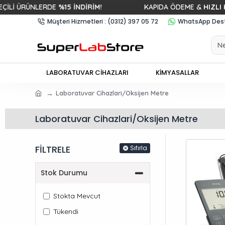
İ ÜRÜNLERDE
%15 İNDİRİM!
KAPIDA ÖDEME &
HIZLI KAR
Müşteri Hizmetleri : (0312) 397 05 72
WhatsApp Deste
LABORATUVAR CİHAZLARI
KİMYASALLAR
Laboratuvar Cihazlari/Oksijen Metre
Laboratuvar Cihazlari/Oksijen Metre
FİLTRELE
Sıfırla
Stok Durumu
Stokta Mevcut
Tükendi