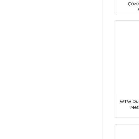
Çözü
WTW Dur
Met