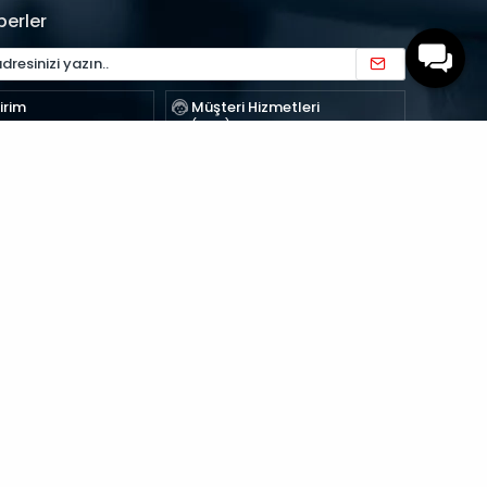
berler
irim
Müşteri Hizmetleri
perlabstore.com
(0312) 397 05 72
Adresi
şyerleri sitesi 199. Cadde No : 24