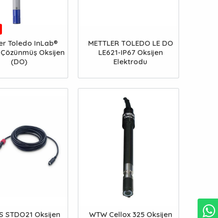
er Toledo InLab®
METTLER TOLEDO LE DO
 Çözünmüş Oksijen
LE621-IP67 Oksijen
(DO)
Elektrodu
 STDO21 Oksijen
WTW Cellox 325 Oksijen