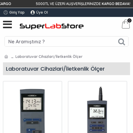
RGO
5000TL VE ÜZERİ ALIŞVERİŞLERİNİZDE
KARGO BEDAVA!
Giriş Yap
Üye Ol
0
Laboratuvar Cihazlari/İletkenlik Ölçer
Laboratuvar Cihazlari/İletkenlik Ölçer