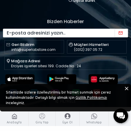
Dijital Büret
Bizden Haberler
Geri Bildirim
Müşteri Hizmetleri
info@superlabstore.com
(0312) 397 05 72
Mağaza Adresi
Erciyes işyerleri sitesi 199. Cadde No : 24
Sitemizde sizlere özelleştirilmiş bir hizmet sunmak için çerez
kullanılmaktadır. Detaylı bilgi almak için
Gizlilik Politikamızı
FILTRELE
inceleyiniz.
AnaSayfa
Giriş Yap
Üye Ol
WhatsApp
Ara
Copyright © 2023 superlabstore.com - Tüm Hakları Saklıdır.