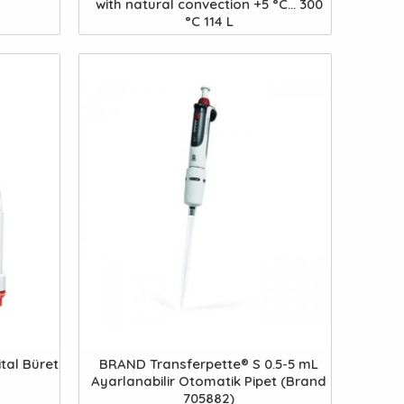
with natural convection +5 °C... 300
°C 114 L
tal Büret
BRAND Transferpette® S 0.5-5 mL
Ayarlanabilir Otomatik Pipet (Brand
705882)