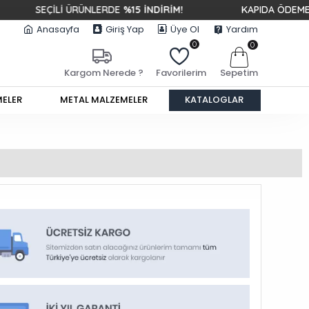
İLİ ÜRÜNLERDE
%15 İNDİRİM!
KAPIDA ÖDEME &
HIZLI K
Anasayfa
Giriş Yap
Üye Ol
Yardım
0
0
Sepetim
Kargom Nerede ?
Favorilerim
MELER
METAL MALZEMELER
KATALOGLAR