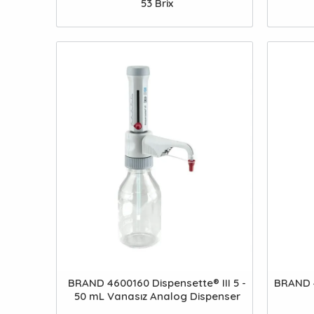
53 Brix
BRAND 4600160 Dispensette® III 5 -
BRAND 4
50 mL Vanasız Analog Dispenser