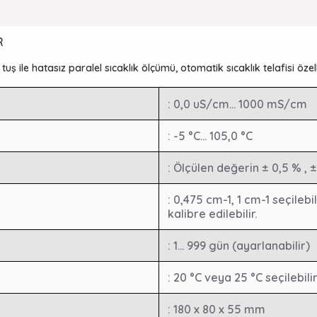
R
ş ile hatasız paralel sıcaklık ölçümü, otomatik sıcaklık telafisi özelli
: 0,0 uS/cm... 1000 mS/cm
: -5 °C... 105,0 °C
: Ölçülen değerin ± 0,5 % , ±
: 0,475 cm-1, 1 cm-1 seçilebil
kalibre edilebilir.
: 1... 999 gün (ayarlanabilir)
: 20 °C veya 25 °C seçilebili
: 180 x 80 x 55 mm