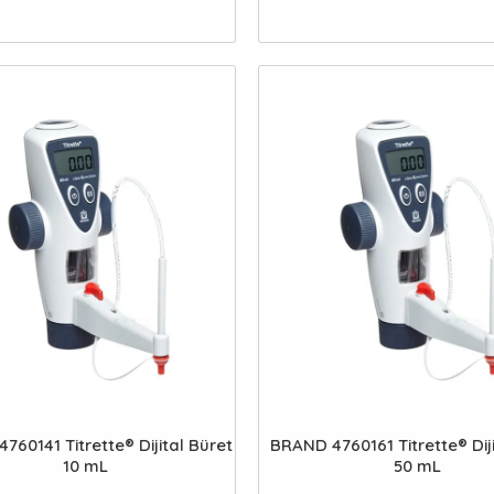
760141 Titrette® Dijital Büret
BRAND 4760161 Titrette® Diji
10 mL
50 mL