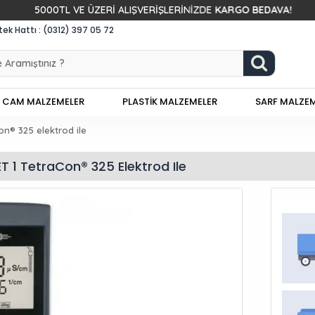
TL VE ÜZERİ ALIŞVERİŞLERİNİZDE
KARGO BEDAVA!
SEÇ
k Hattı : (0312) 397 05 72
CAM MALZEMELER
PLASTİK MALZEMELER
SARF MALZE
on® 325 elektrod ile
ET 1 TetraCon® 325 Elektrod Ile