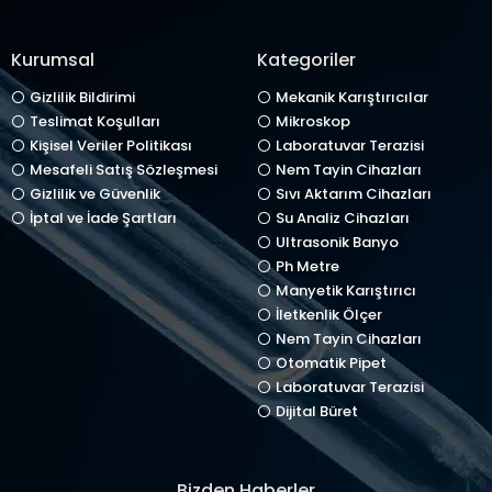
Kurumsal
Kategoriler
Gizlilik Bildirimi
Mekanik Karıştırıcılar
Teslimat Koşulları
Mikroskop
Kişisel Veriler Politikası
Laboratuvar Terazisi
Mesafeli Satış Sözleşmesi
Nem Tayin Cihazları
Gizlilik ve Güvenlik
Sıvı Aktarım Cihazları
İptal ve İade Şartları
Su Analiz Cihazları
Ultrasonik Banyo
Ph Metre
Manyetik Karıştırıcı
İletkenlik Ölçer
Nem Tayin Cihazları
Otomatik Pipet
Laboratuvar Terazisi
Dijital Büret
Bizden Haberler