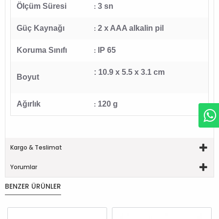
Ölçüm Süresi
3 sn
:
Güç Kaynağı
2 x AAA alkalin pil
:
Koruma Sınıfı
IP 65
:
:
10.9 x 5.5 x 3.1 cm
Boyut
Ağırlık
120 g
:
Kargo & Teslimat
Yorumlar
BENZER ÜRÜNLER