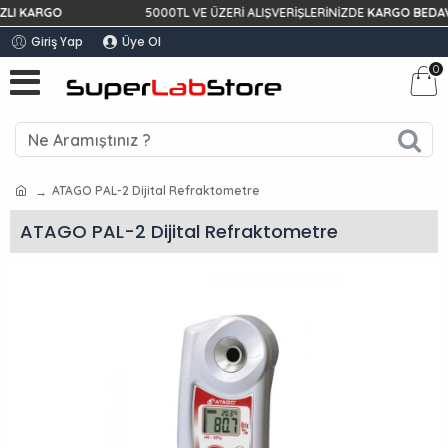
 KARGO
5000TL VE ÜZERİ ALIŞVERİŞLERİNİZDE
KARGO BEDAVA!
Giriş Yap
Üye Ol
0
ATAGO PAL-2 Dijital Refraktometre
ATAGO PAL-2 Dijital Refraktometre