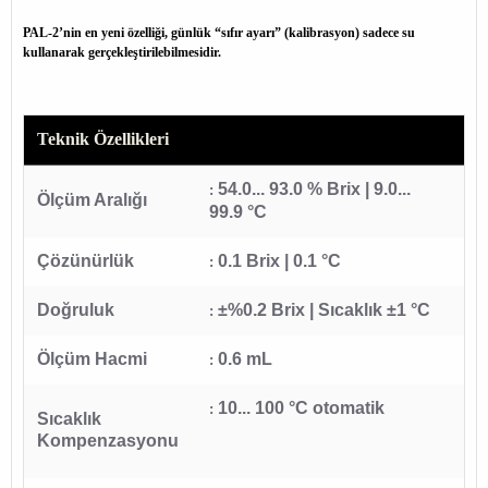
PAL-2’nin en yeni özelliği, günlük “sıfır ayarı” (kalibrasyon) sadece su
kullanarak gerçekleştirilebilmesidir.
Teknik Özellikleri
54.0... 93.0 % Brix | 9.0...
:
Ölçüm Aralığı
99.9 °C
Çözünürlük
0.1 Brix | 0.1 °C
:
Doğruluk
±%0.2 Brix | Sıcaklık ±1 °C
:
Ölçüm Hacmi
0.6 mL
:
10... 100 °C otomatik
:
Sıcaklık
Kompenzasyonu