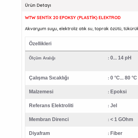
Ürün Detayı
WTW SENTİX 20 EPOKSY (PLASTİK) ELEKTROD
Akvaryum suyu, elektroliz atık su, toprak özütü, tükürü
Özellikleri
0
Ölçüm Aralığı
:
Çalışma Sıcaklığı
0 °C... 80 °C
:
Malzemesi
Epoksi
:
Referans Elektroliti
Jel
:
Membran Direnci
< 1 GOhm
:
Diyafram
Fiber
: