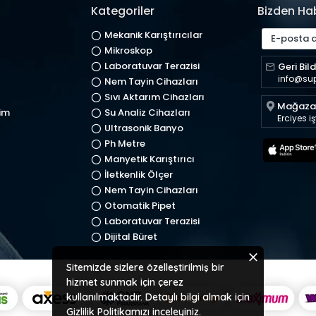
Kategoriler
Bizden Ha
Mekanik Karıştırıcılar
Mikroskop
Laboratuvar Terazisi
Geri Bild
info@su
Nem Tayin Cihazları
Sıvı Aktarım Cihazları
Mağaza 
im
Su Analiz Cihazları
Erciyes i
Ultrasonik Banyo
Ph Metre
Manyetik Karıştırıcı
İletkenlik Ölçer
Nem Tayin Cihazları
Otomatik Pipet
Laboratuvar Terazisi
Dijital Büret
Sitemizde sizlere özelleştirilmiş bir
hizmet sunmak için çerez
kullanılmaktadır. Detaylı bilgi almak için
Gizlilik Politikamızı
inceleyiniz.