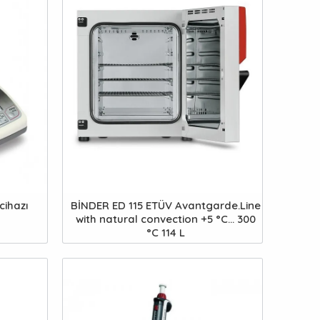
cihazı
BİNDER ED 115 ETÜV Avantgarde.Line
with natural convection +5 °C... 300
°C 114 L