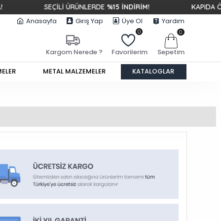
SEÇİLİ ÜRÜNLERDE
%15 İNDİRİM!
KAPIDA ÖDEME &
Anasayfa
Giriş Yap
Üye Ol
Yardım
0
0
Sepetim
Kargom Nerede ?
Favorilerim
MELER
METAL MALZEMELER
KATALOGLAR