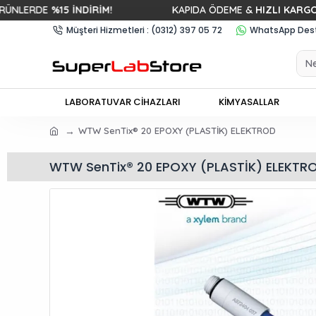
DE
%15 İNDİRİM!
KAPIDA ÖDEME &
HIZLI KARGO
Müşteri Hizmetleri : (0312) 397 05 72
WhatsApp Deste
LABORATUVAR CİHAZLARI
KİMYASALLAR
WTW SenTix® 20 EPOXY (PLASTİK) ELEKTROD
WTW SenTix® 20 EPOXY (PLASTİK) ELEKTR