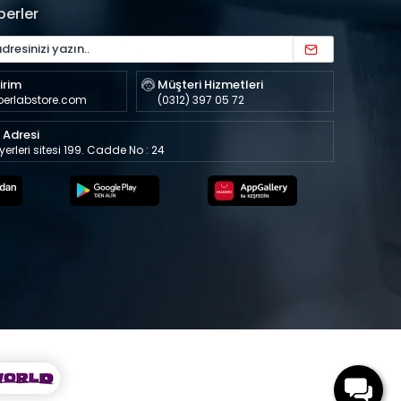
berler
irim
Müşteri Hizmetleri
perlabstore.com
(0312) 397 05 72
Adresi
şyerleri sitesi 199. Cadde No : 24