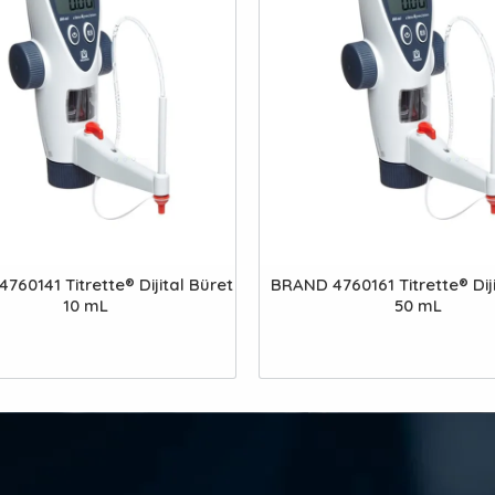
760141 Titrette® Dijital Büret
BRAND 4760161 Titrette® Diji
10 mL
50 mL