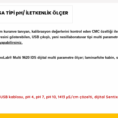
A TİPİ pH/ İLETKENLİK ÖLÇER
işim kuranve tanıyan, kalibrasyon değerlerini kontrol eden CMC özelliği i
sini gösterebilen, USB çıkışlı, yeni nesillaboratuvar tipi multi parametre
apabilirsiniz.
ab® Multi 9620 IDS dijital multi parametre ölçer; laminarfolw kabin, st
USB kablosu, pH 4, pH 7, pH 10, 1413 μS/cm çözelti, dijital Sentix 