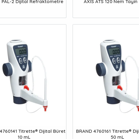
PAL-2 Dijital Refraktometre
AXİS ATS 120 Nem Tayin 
760141 Titrette® Dijital Büret
BRAND 4760161 Titrette® Diji
10 mL
50 mL