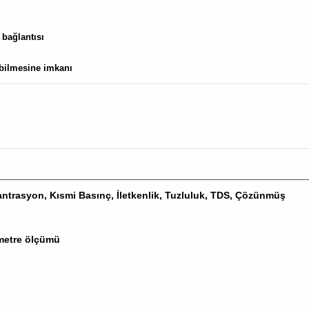
r bağlantısı
abilmesine imkanı
ntrasyon, Kısmi Basınç, İletkenlik, Tuzluluk, TDS, Çözünmüş
rametre ölçümü