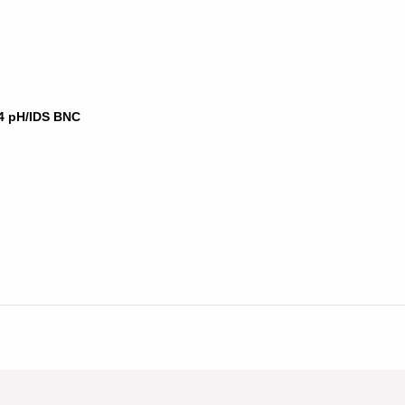
94 pH/IDS BNC
ü