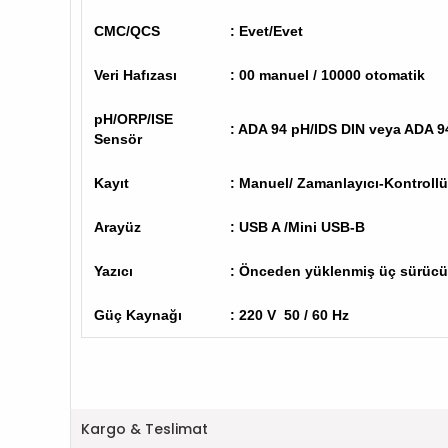
CMC/QCS
: Evet/Evet
Veri Hafızası
: 00 manuel / 10000 otomatik
pH/ORP/ISE
: ADA 94 pH/IDS DIN veya ADA 
Sensör
Kayıt
: Manuel/ Zamanlayıcı-Kontroll
Arayüz
: USB A /Mini USB-B
Yazıcı
: Önceden yüklenmiş üç sürücü
Güç Kaynağı
: 220 V 50 / 60 Hz
Kargo & Teslimat