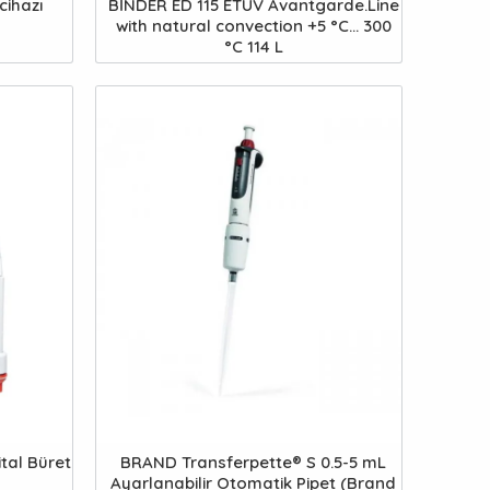
cihazı
BİNDER ED 115 ETÜV Avantgarde.Line
with natural convection +5 °C... 300
°C 114 L
tal Büret
BRAND Transferpette® S 0.5-5 mL
Ayarlanabilir Otomatik Pipet (Brand