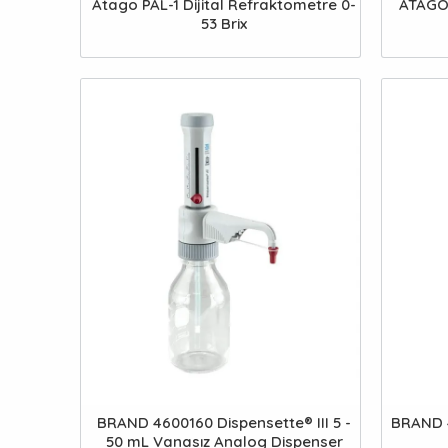
Atago PAL-1 Dijital Refraktometre 0-
ATAGO 
53 Brix
BRAND 4600160 Dispensette® III 5 -
BRAND 4
50 mL Vanasız Analog Dispenser