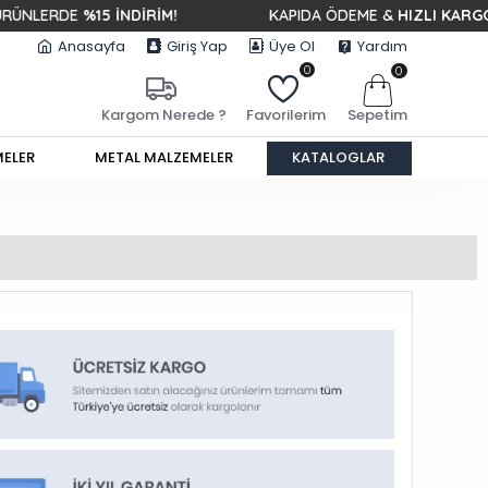
DE
%15 İNDİRİM!
KAPIDA ÖDEME &
HIZLI KARGO
Anasayfa
Giriş Yap
Üye Ol
Yardım
0
0
Sepetim
Kargom Nerede ?
Favorilerim
MELER
METAL MALZEMELER
KATALOGLAR