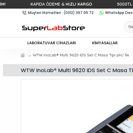
KAPIDA ÖDEME &
HIZLI KARGO
5000TL VE ÜZERİ 
Müşteri Hizmetleri : (0312) 397 05 72
WhatsApp Deste
LABORATUVAR CİHAZLARI
KİMYASALLAR
WTW inoLab® Multi 9620 IDS Set C Masa Tipi pH/ İle
WTW InoLab® Multi 9620 IDS Set C Masa Tip