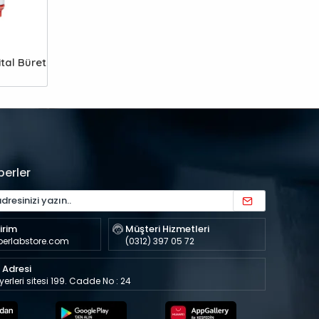
tal Büret
berler
irim
Müşteri Hizmetleri
perlabstore.com
(0312) 397 05 72
Adresi
şyerleri sitesi 199. Cadde No : 24