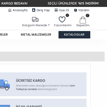
 BEDAVA!
SEÇİLİ ÜRÜNLERDE
%15 İNDİRİM!
Anasayfa
Giriş Yap
Üye Ol
Yardım
0
0
Sepetim
Kargom Nerede ?
Favorilerim
MELER
METAL MALZEMELER
KATALOGLAR