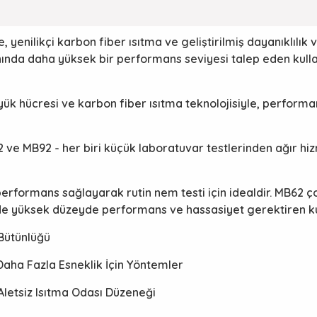
, yenilikçi karbon fiber ısıtma ve geliştirilmiş dayanıklılık
nda daha yüksek bir performans seviyesi talep eden kullan
 yük hücresi ve karbon fiber ısıtma teknolojisiyle, performan
2 ve MB92 - her biri küçük laboratuvar testlerinden ağır hiz
 performans sağlayarak rutin nem testi için idealdir. MB62 ç
e yüksek düzeyde performans ve hassasiyet gerektiren kulla
 Bütünlüğü
Daha Fazla Esneklik İçin Yöntemler
Aletsiz Isıtma Odası Düzeneği