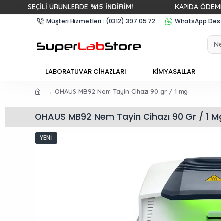
SEÇİLİ ÜRÜNLERDE
%15 İNDİRİM!
KAPIDA ÖDEME &
HIZ
Müşteri Hizmetleri : (0312) 397 05 72
WhatsApp Deste
LABORATUVAR CİHAZLARI
KİMYASALLAR
OHAUS MB92 Nem Tayin Cihazı 90 gr / 1 mg
OHAUS MB92 Nem Tayin Cihazı 90 Gr / 1 M
YENI