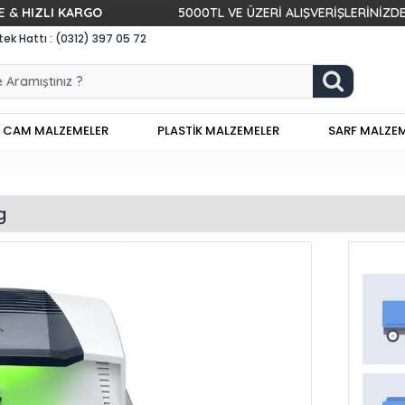
LI KARGO
5000TL VE ÜZERİ ALIŞVERİŞLERİNİZDE
KARGO
k Hattı : (0312) 397 05 72
CAM MALZEMELER
PLASTİK MALZEMELER
SARF MALZE
g