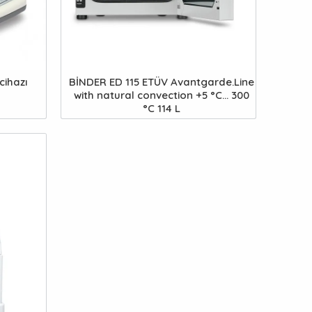
cihazı
BİNDER ED 115 ETÜV Avantgarde.Line
with natural convection +5 °C... 300
°C 114 L