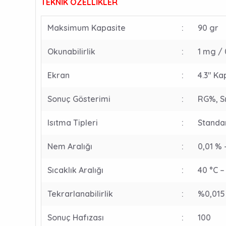
TEKNİK ÖZELLİKLER
Maksimum Kapasite
:
90 gr
Okunabilirlik
:
1 mg /
Ekran
:
4.3″ Ka
Sonuç Gösterimi
:
RG%, Sı
Isıtma Tipleri
:
Standar
Nem Aralığı
:
0,01 % 
Sıcaklık Aralığı
:
40 °C –
Tekrarlanabilirlik
:
%0,015 
Sonuç Hafızası
:
100