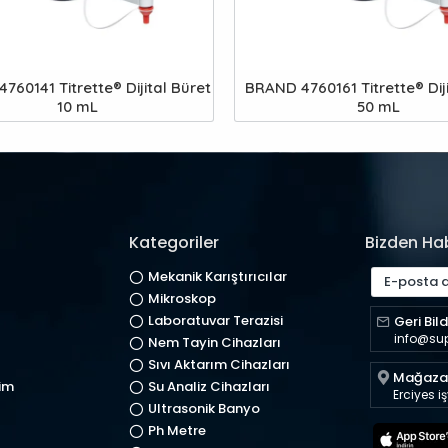
760141 Titrette® Dijital Büret
BRAND 4760161 Titrette® Diji
10 mL
50 mL
Kategoriler
Bizden Ha
Mekanik Karıştırıcılar
Mikroskop
Laboratuvar Terazisi
Geri Bild
info@su
Nem Tayin Cihazları
Sıvı Aktarım Cihazları
Mağaza 
im
Su Analiz Cihazları
Erciyes i
Ultrasonik Banyo
Ph Metre