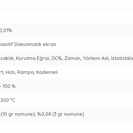
 0,01%
pasitif Dokunmatik ekran
caklık, Kurutma Eğrisi, DC%, Zaman, Yöntem Adı, İstatistikle
t, Hızlı, Rampa, Kademeli
– 100 %
 200 °C
(10 gr numune); %0,08 (3 gr numune)