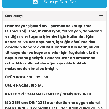
Satıcıya Soru Sor
Ürün Detayı
Erlenmeyer şişeleri sıvı içermek ve karıştırma,
ısıtma, soğutma, inkübasyon, filtrasyon, depolama
ve diğer sıvı taşıma işlemleri için kullanılır. Eğimli
kenarları ve dar boyunları, içeriğin dökülme riski
olmadan dönerek karıştırılmasına izin verir, bu da
titrasyonlar ve kaynar sıvılar için faydalıdır. Ürün
boyun kısmı geniştir. Laboratuvar ortamlarında
rahatlıkla kullanabileceğiniz şekilde kaliteli
malzemeden imal edilmiştir.
ÜRÜN KODU :
SH-02-150
ÜRÜN HACİM :
150 ML
KATEGORİ :
CAM MALZEMELER / GENİŞ BOYUNLU
ISO 3819 and DIN 12331 standartlarına uygun olarak
borosilikat 3.3 camdan üretilirler. Kalın duvarları, ve