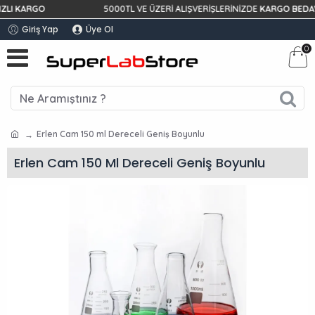
KARGO
5000TL VE ÜZERİ ALIŞVERİŞLERİNİZDE
KARGO BEDAVA!
Giriş Yap
Üye Ol
0
Erlen Cam 150 ml Dereceli Geniş Boyunlu
Erlen Cam 150 Ml Dereceli Geniş Boyunlu