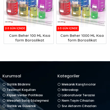
2-3 GÜN IÇINDE
2-3 GÜN IÇINDE
Cam Beher 100 ML Kısa
Cam Beher 1000 ML Kısa
form Borosilikat
form Borosilikat
Kurumsal
Kategoriler
Gizlilik Bildirimi
Mekanik Karıştırıcılar
Teslimat Koşulları
Mikroskop
Kişisel Veriler Politikası
Laboratuvar Terazisi
Mesafeli Satış Sözleşmesi
Nem Tayin Cihazları
Gizlilik ve Güvenlik
Sıvı Aktarım Cihazları