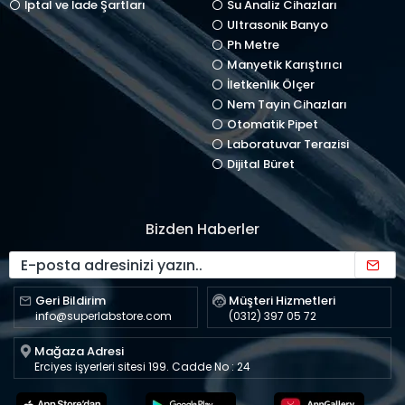
İptal ve İade Şartları
Su Analiz Cihazları
Ultrasonik Banyo
Ph Metre
Manyetik Karıştırıcı
İletkenlik Ölçer
Nem Tayin Cihazları
Otomatik Pipet
Laboratuvar Terazisi
Dijital Büret
Bizden Haberler
Geri Bildirim
Müşteri Hizmetleri
info@superlabstore.com
(0312) 397 05 72
Mağaza Adresi
Erciyes işyerleri sitesi 199. Cadde No : 24