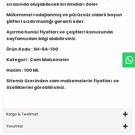
sırasında oluşabilecek kırılmaları önler
Mükemmel rodajlanmış ve pürüzsüz cidarlı boyun
şilifleri sızdırmazlığı garanti eder.
Ayırma hunisi fiyatları ve çeşitleri konusunda
sayfamızdan bilgi alabilirsiniz.
Ürün Kodu :
SH-64-100
Kategori :
Cam Malzemeler
Hacim :
100 ML
Sitemiz üzerinden cam malzemelerin fiyatları ve
özelliklerini görebilirsiniz.
Kargo & Teslimat
Yorumlar