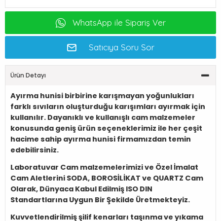
WhatsApp ile Sipariş Ver
Satıcıya Soru Sor
Ürün Detayı
Ayırma hunisi birbirine karışmayan yoğunlukları
farklı sıvıların oluşturduğu karışımları ayırmak için
kullanılır. Dayanıklı ve kullanışlı cam malzemeler
konusunda geniş ürün seçeneklerimiz ile her çeşit
hacime sahip ayırma hunisi firmamızdan temin
edebilirsiniz.
Laboratuvar Cam malzemelerimizi ve Özel İmalat
Cam Aletlerini SODA, BOROSİLİKAT ve QUARTZ Cam
Olarak, Dünyaca Kabul Edilmiş ISO DIN
Standartlarına Uygun Bir Şekilde Üretmekteyiz.
Kuvvetlendirilmiş şilif kenarları taşınma ve yıkama