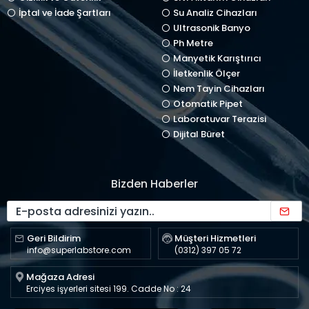
İptal ve İade Şartları
Su Analiz Cihazları
Ultrasonik Banyo
Ph Metre
Manyetik Karıştırıcı
İletkenlik Ölçer
Nem Tayin Cihazları
Otomatik Pipet
Laboratuvar Terazisi
Dijital Büret
Bizden Haberler
Geri Bildirim
Müşteri Hizmetleri
info@superlabstore.com
(0312) 397 05 72
Mağaza Adresi
Erciyes işyerleri sitesi 199. Cadde No : 24