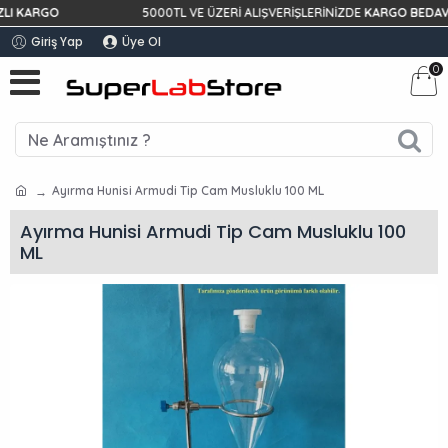
KARGO
5000TL VE ÜZERİ ALIŞVERİŞLERİNİZDE
KARGO BEDAVA!
Giriş Yap
Üye Ol
0
Ayırma Hunisi Armudi Tip Cam Musluklu 100 ML
Ayırma Hunisi Armudi Tip Cam Musluklu 100
ML