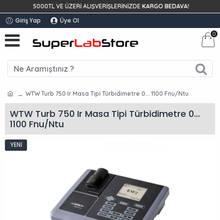
5000TL VE ÜZERİ ALIŞVERİŞLERİNİZDE
KARGO BEDAVA!
SE
Giriş Yap
Üye Ol
0
WTW Turb 750 Ir Masa Tipi Türbidimetre 0... 1100 Fnu/Ntu
WTW Turb 750 Ir Masa Tipi Türbidimetre 0...
1100 Fnu/Ntu
YENI