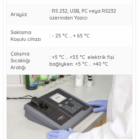
: RS 232, USB, PC veya RS232
Arayüz
üzerinden Yazıcı
Saklama
: - 25 °C ... + 65 °C
Koşulu cihazı
Çalışma
: +5 °C ... +55 °C elektrik fişi
Sıcaklığı
bağlıyken: +5 °C ... +40 °C
Aralığı