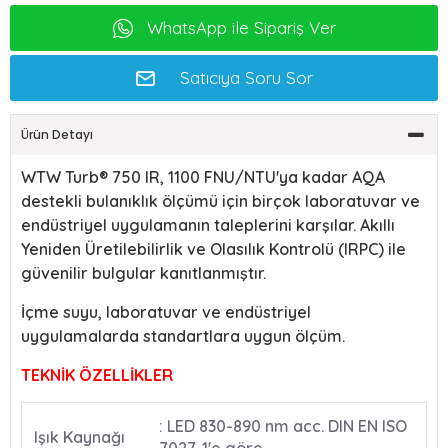
WhatsApp ile Sipariş Ver
Satıcıya Soru Sor
Ürün Detayı
WTW Turb® 750 IR, 1100 FNU/NTU'ya kadar AQA
destekli bulanıklık ölçümü için birçok laboratuvar ve
endüstriyel uygulamanın taleplerini karşılar. Akıllı
Yeniden Üretilebilirlik ve Olasılık Kontrolü (IRPC) ile
güvenilir bulgular kanıtlanmıştır.
İçme suyu, laboratuvar ve endüstriyel
uygulamalarda standartlara uygun ölçüm.
TEKNİK ÖZELLİKLER
: LED 830-890 nm acc. DIN EN ISO
Işık Kaynağı
7027-1'e göre