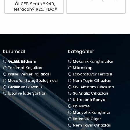
ÖLÇER Sentix® 940,
Tetracon® 925, FDO®
Kurumsal
Kategoriler
Gizlilik Bildirimi
Mekanik Karıştırıcılar
Teslimat Koşulları
Mikroskop
Kişisel Veriler Politikası
Laboratuvar Terazisi
Mesafeli Satış Sözleşmesi
Nem Tayin Cihazları
Gizlilik ve Güvenlik
Sıvı Aktarım Cihazları
İptal ve İade Şartları
Su Analiz Cihazları
Ultrasonik Banyo
Ph Metre
Manyetik Karıştırıcı
İletkenlik Ölçer
Nem Tayin Cihazları