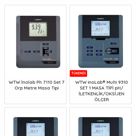
TÜKENDI
WTW İnolab Ph 7110 Set 7
WTW inoLab® Multi 9310
Orp Metre Masa Tipi
SET 1 MASA TİPİ pH/
İLETKENLİK/OKSİJEN
ÖLÇER