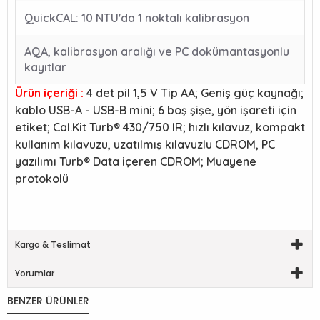
QuickCAL: 10 NTU'da 1 noktalı kalibrasyon
AQA, kalibrasyon aralığı ve PC dokümantasyonlu
kayıtlar
Ürün içeriği :
4 det pil 1,5 V Tip AA; Geniş güç kaynağı;
kablo USB-A - USB-B mini; 6 boş şişe, yön işareti için
etiket; Cal.Kit Turb® 430/750 IR; hızlı kılavuz, kompakt
kullanım kılavuzu, uzatılmış kılavuzlu CDROM, PC
yazılımı Turb® Data içeren CDROM; Muayene
protokolü
Kargo & Teslimat
Yorumlar
BENZER ÜRÜNLER