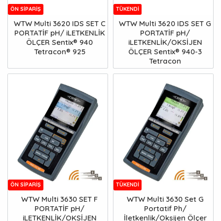
ÖN SIPARIŞ
TÜKENDI
WTW Multi 3620 IDS SET C
WTW Multi 3620 IDS SET G
PORTATİF pH/ iLETKENLİK
PORTATİF pH/
ÖLÇER Sentix® 940
iLETKENLİK/OKSİJEN
Tetracon® 925
ÖLÇER Sentix® 940-3
Tetracon
ÖN SIPARIŞ
TÜKENDI
WTW Multi 3630 SET F
WTW Multi 3630 Set G
PORTATİF pH/
Portatif Ph/
iLETKENLİK/OKSİJEN
İletkenlik/Oksijen Ölçer