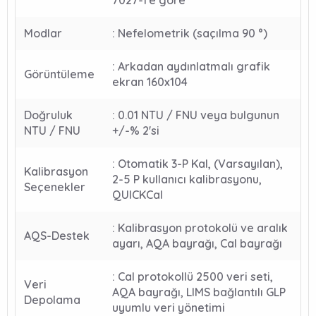
Modlar
: Nefelometrik (saçılma 90 °)
: Arkadan aydınlatmalı grafik
Görüntüleme
ekran 160x104
Doğruluk
: 0.01 NTU / FNU veya bulgunun
NTU / FNU
+/-% 2'si
: Otomatik 3-P Kal, (Varsayılan),
Kalibrasyon
2-5 P kullanıcı kalibrasyonu,
Seçenekler
QUICKCal
: Kalibrasyon protokolü ve aralık
AQS-Destek
ayarı, AQA bayrağı, Cal bayrağı
: Cal protokollü 2500 veri seti,
Veri
AQA bayrağı, LIMS bağlantılı GLP
Depolama
uyumlu veri yönetimi