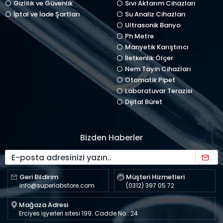
Gizlilik ve Güvenlik
Sıvı Aktarım Cihazları
İptal ve İade Şartları
Su Analiz Cihazları
Ultrasonik Banyo
Ph Metre
Manyetik Karıştırıcı
İletkenlik Ölçer
Nem Tayin Cihazları
Otomatik Pipet
Laboratuvar Terazisi
Dijital Büret
Bizden Haberler
Geri Bildirim
Müşteri Hizmetleri
info@superlabstore.com
(0312) 397 05 72
Mağaza Adresi
Erciyes işyerleri sitesi 199. Cadde No : 24