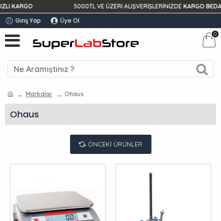
I KARGO
5000TL VE ÜZERİ ALIŞVERİŞLERİNİZDE
KARGO BEDAVA!
Giriş Yap
Üye Ol
0
Markalar
Ohaus
Ohaus
ÖNCEKI ÜRÜNLER