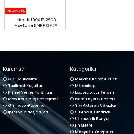
ÖN SIPARIŞ
Merck 100013.2500
Acetone EMPROVE®
Kurumsal
Kategoriler
Gizlilik Bildirimi
Mekanik Karıştırıcılar
Teslimat Koşulları
Mikroskop
Kişisel Veriler Politikası
Laboratuvar Terazisi
Mesafeli Satış Sözleşmesi
Nem Tayin Cihazları
Gizlilik ve Güvenlik
Sıvı Aktarım Cihazları
İptal ve İade Şartları
Su Analiz Cihazları
Ultrasonik Banyo
Ph Metre
Manyetik Karıştırıcı