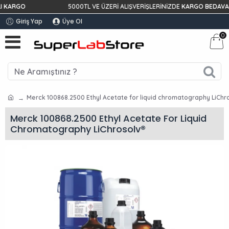
KARGO
5000TL VE ÜZERİ ALIŞVERİŞLERİNİZDE
KARGO BEDAVA!
Giriş Yap
Üye Ol
0
Merck 100868.2500 Ethyl Acetate for liquid chromatography LiChr
Merck 100868.2500 Ethyl Acetate For Liquid
Chromatography LiChrosolv®