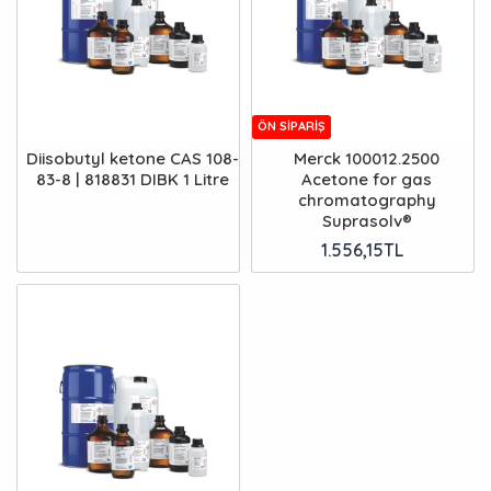
ÖN SIPARIŞ
Diisobutyl ketone CAS 108-
Merck 100012.2500
83-8 | 818831 DIBK 1 Litre
Acetone for gas
chromatography
Suprasolv®
1.556,15TL