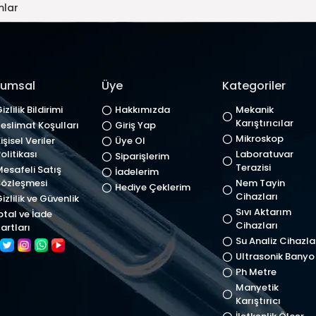
mlar
rumsal
Üye
Kategoriler
izlilik Bildirimi
Hakkımızda
Mekanik
Karıştırıcılar
eslimat Koşulları
Giriş Yap
Mikroskop
işisel Veriler
Üye Ol
olitikası
Laboratuvar
Siparişlerim
Terazisi
esafeli Satış
İadelerim
özleşmesi
Nem Tayin
Hediye Çeklerim
Cihazları
izlilik ve Güvenlik
Sıvı Aktarım
ptal ve İade
Cihazları
artları
Su Analiz Cihazla
Ultrasonik Banyo
Ph Metre
Manyetik
Karıştırıcı