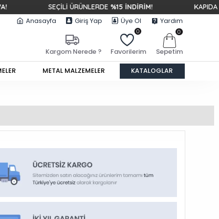
SEÇİLİ ÜRÜNLERDE
%15 İNDİRİM!
KAPIDA ÖDEM
Anasayfa
Giriş Yap
Üye Ol
Yardım
0
0
Sepetim
Kargom Nerede ?
Favorilerim
MELER
METAL MALZEMELER
KATALOGLAR