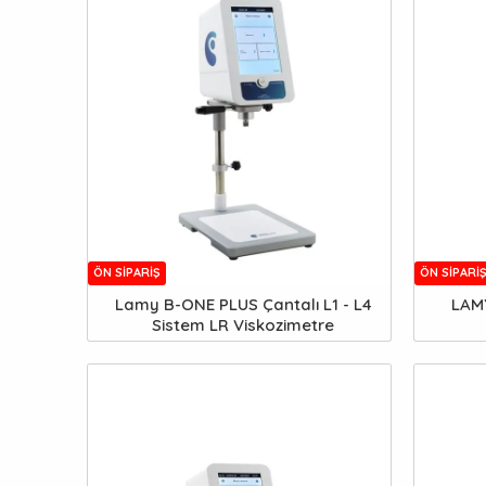
ÖN SIPARIŞ
ÖN SIPARI
Lamy B-ONE PLUS Çantalı L1 - L4
LAM
Sistem LR Viskozimetre