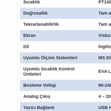
Sıcaklık
PT100
Doğrusallık
Tam a
Tekrarlanabilirlik
Tam a
Ekran
Viskoz
Dil
İngili
Uyumlu Ölçüm Sistemleri
MS DI
Uyumlu Sıcaklık Kontrol
EVA L
Üniteleri
Besleme Voltajı
90-24
Analog Çıkış
4 – 2
Yazıcı Bağlantı
USB H