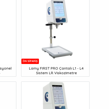
ÖN SIPARIŞ
syonel
Lamy FIRST PRO Çantalı L1 - L4
4
Sistem LR Viskozimetre