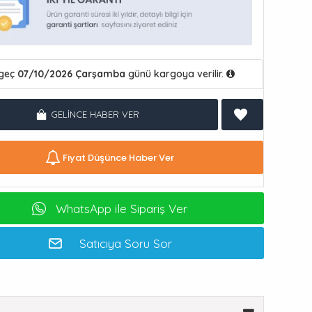
geç
07/10/2026 Çarşamba
günü kargoya verilir.
GELINCE HABER VER
Fiyat Düşünce Haber Ver
WhatsApp ile Sipariş Ver
Satıcıya Soru Sor