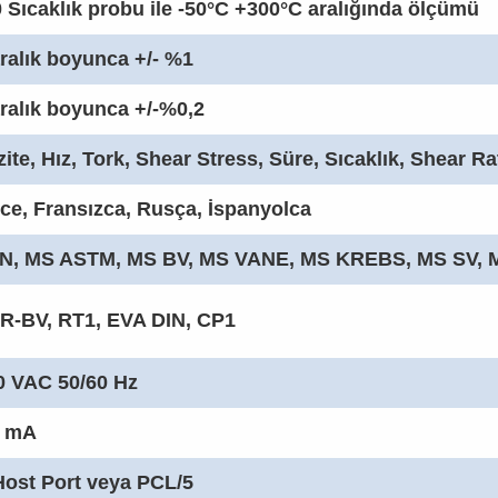
 Sıcaklık probu ile -50°C +300°C aralığında ölçümü
ralık boyunca +/- %1
ralık boyunca +/-%0,2
ite, Hız, Tork, Shear Stress, Süre, Sıcaklık, Shear Ra
zce, Fransızca, Rusça, İspanyolca
N, MS ASTM, MS BV, MS VANE, MS KREBS, MS SV, 
R-BV, RT1, EVA DIN, CP1
0 VAC 50/60 Hz
0 mA
ost Port veya PCL/5