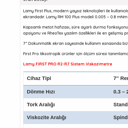
Lamy First Plus, modern yaysız teknolojileri ile kullan
ekrandadır. Lamy RM 100 Plus modeli 0.005 – 0.8 mNm t
Kapsamlı metot hafızası, süre ayarlı durma fonksiyonu, ku
opsiyonu ve RheoTex yazılım özellikleri ile en gelişmiş 
7” Dokunmatik ekran sayesinde kullanım esnasında büt
First Pro tiksotropik ürünler için ölçüm süresi tanımlam
Lamy FIRST PRO R2-R7 Sistem Viskozimetre
Cihaz Tipi
7″ Re
Dönme Hızı
0.3 – 
Tork Aralığı
Stand
Viskozite Aralığı
Spind