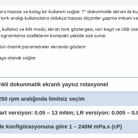
ıcılara hassas ve kolay bir kullanım sağlar. 7” dokunmatik ekranı ile
ork aralığı kullanıcılara oldukça hassas ölçümler yapma imkanı ver
llanıcı ve kilit modu, ekran tork göstergesi, veri kayıt ve USB üzeri
programlama özelliklerini kompakt şekilde size sunar.
ün önemli parametreler ekranda gösterir.
aya olanak sağlar.
nkli dokunmatik ekranlı yaysız rotasyonel
250 rpm aralığında limitsiz seçim
art versiyon: 0.05 – 13 mNm; LR versiyon: 0.005 – 0
le konfigürasyonuna göre 1 – 240M mPa.s (cP)