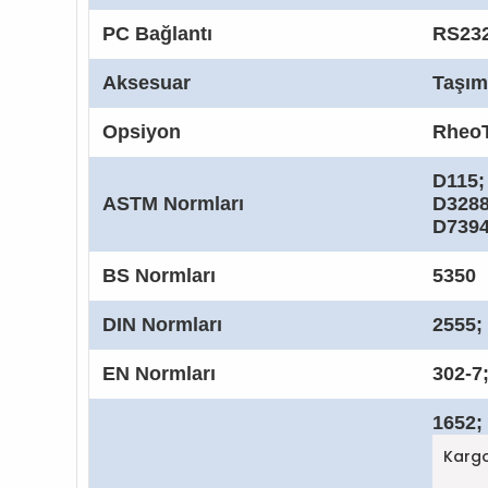
PC Bağlantı
RS232
Aksesuar
Taşım
Opsiyon
RheoT
D115;
ASTM Normları
D3288
D7394
BS Normları
5350
DIN Normları
2555;
EN Normları
302-7
1652;
Kargo