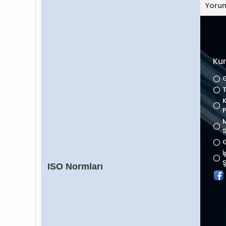
Yoru
Ku
G
T
K
P
M
S
G
İ
Ş
ISO Normları