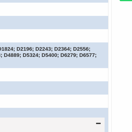
D1824; D2196; D2243; D2364; D2556;
; D4889; D5324; D5400; D6279; D6577;