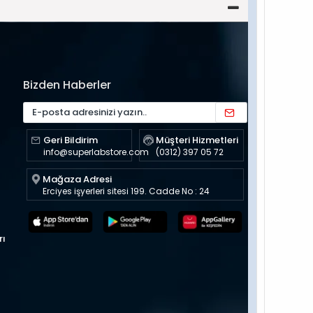
Bizden Haberler
Geri Bildirim
Müşteri Hizmetleri
info@superlabstore.com
(0312) 397 05 72
Mağaza Adresi
Erciyes işyerleri sitesi 199. Cadde No : 24
rı