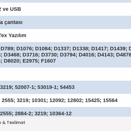
 ve USB
a çantası
ex Yazılım
 D789; D1076; D1084; D1337; D1338; D1417; D1439; 
; D3468; D3716; D3730; D3794; D4016; D4143; D4878
; D8020; E2975; F1607
 3219; 52007-1; 53019-1; 54453
; 2555; 3219; 10301; 12092; 12802; 15425; 15564
 2555; 2884-2; 3219; 10364-12
 & Teslimat