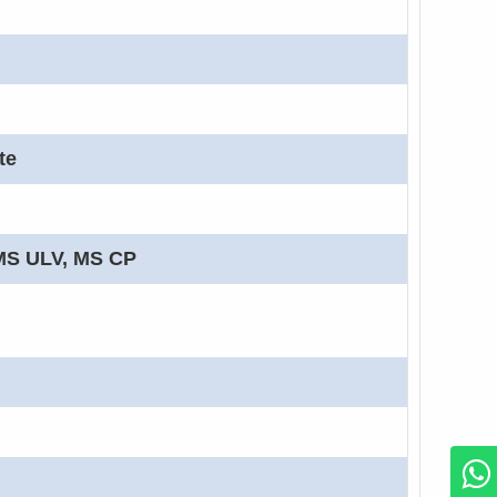
te
MS ULV, MS CP