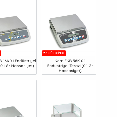
2-3 GÜN IÇINDE
 16K0.1 Endüstriyel
Kern FKB 36K 0.1
(0.1 Gr Hassasiyet)
Endüstriyel Terazi (0.1 Gr
Hassasiyet)