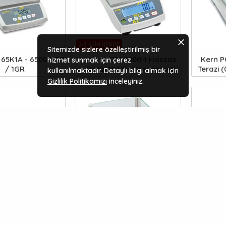
2-3 GÜN IÇINDE
Sitemizde sizlere özelleştirilmiş bir
 65K1A - 65000 GR
Kern PCB 10000-1 Hassas
Kern P
hizmet sunmak için çerez
/ 1GR
Terazi (0.1 Gr Hassasiyet)
Terazi 
kullanılmaktadır. Detaylı bilgi almak için
Gizlilik Politikamızı
inceleyiniz.
2-3 GÜN IÇINDE
FB 200-3 Hassas
Kern PFB 2000-2 / 2010
Kern 