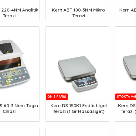
 220-4NM Analitik
Kern ABT 100-5NM Mikro
Kern A
Terazi
Terazi
ÖN SIPARIŞ
STOKTA VA
S 60-3 Nem Tayin
Kern DS 150K1 Endüstriyel
Kern DS 
Cihazı
Terazi (1 Gr Hassasiyet)
Terazi 