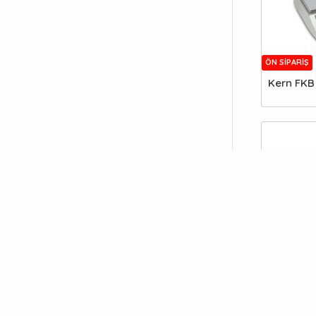
ÖN SIPARIŞ
Kern FKB
Kern P