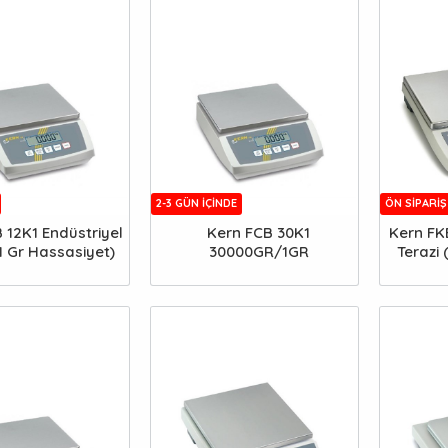
2-3 GÜN IÇINDE
ÖN SIPARIŞ
 12K1 Endüstriyel
Kern FCB 30K1
Kern FKB
(1 Gr Hassasiyet)
30000GR/1GR
Terazi 