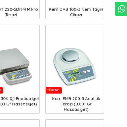
BT 220-5DNM Mikro
Kern DAB 100-3 Nem Tayin
Terazi
Cihazı
R
TÜKENDI
30K 0,1 Endüstriyel
Kern EMB 200-3 Analitik
(0.1 Gr Hassasiyet)
Terazi (0.001 Gr
Hassasiyet)