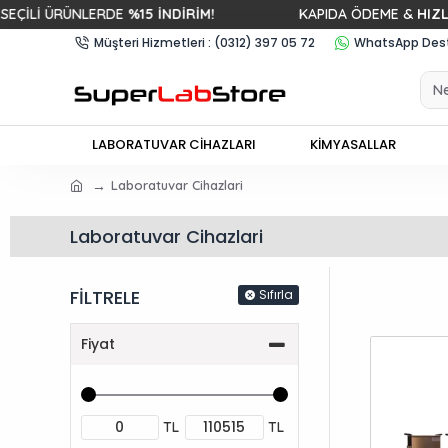
İ ÜRÜNLERDE
%15 İNDİRİM!
KAPIDA ÖDEME &
HIZLI KAR
Müşteri Hizmetleri : (0312) 397 05 72
WhatsApp Deste
LABORATUVAR CİHAZLARI
KİMYASALLAR
Laboratuvar Cihazlari
Laboratuvar Cihazlari
FİLTRELE
Sıfırla
Fiyat
TL
TL