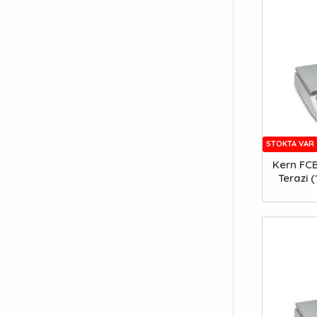
Vorteks
Kern
Yoğunluk Ölçer
KNF
Kocintok
Lamy
Mettler Toledo
MTOPS
STOKTA VAR
OHAUS
Kern FCB
Olympus
Terazi 
Precisa
Rocker
SOIF
SüperLabStore
WTW