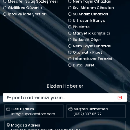
Mesafeli Satış Sözleşmesi
Nem Tayin Cihazları
Gizlilik ve Güvenlik
Sıvı Aktarım Cihazları
İptal ve İade Şartları
Su Analiz Cihazları
Ultrasonik Banyo
Ph Metre
Manyetik Karıştırıcı
İletkenlik Ölçer
Nem Tayin Cihazları
Otomatik Pipet
Laboratuvar Terazisi
Dijital Büret
Bizden Haberler
Geri Bildirim
Müşteri Hizmetleri
info@superlabstore.com
(0312) 397 05 72
Mağaza Adresi