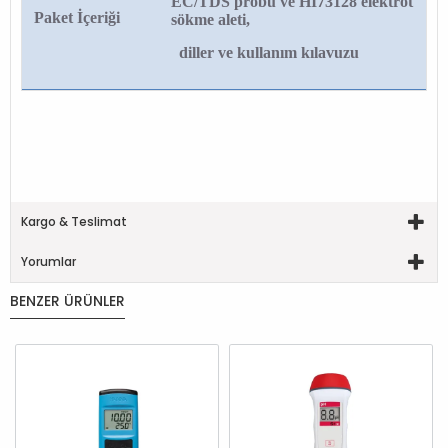
EC/TDS probu ve HI73128 elektrot
Paket İçeriği
sökme aleti,
diller ve kullanım kılavuzu
Kargo & Teslimat
Yorumlar
BENZER ÜRÜNLER