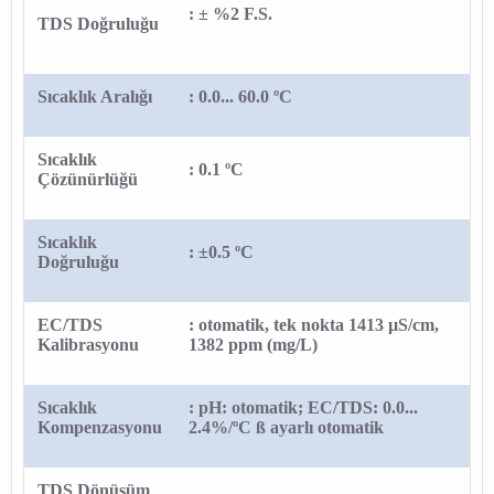
: ± %2 F.S.
TDS Doğruluğu
Sıcaklık Aralığı
: 0.0... 60.0 ºC
Sıcaklık
: 0.1 ºC
Çözünürlüğü
Sıcaklık
: ±0.5 ºC
Doğruluğu
EC/TDS
: otomatik, tek nokta 1413 µS/cm,
Kalibrasyonu
1382 ppm (mg/L)
Sıcaklık
: pH: otomatik; EC/TDS: 0.0...
Kompenzasyonu
2.4%/ºC ß ayarlı otomatik
TDS Dönüşüm