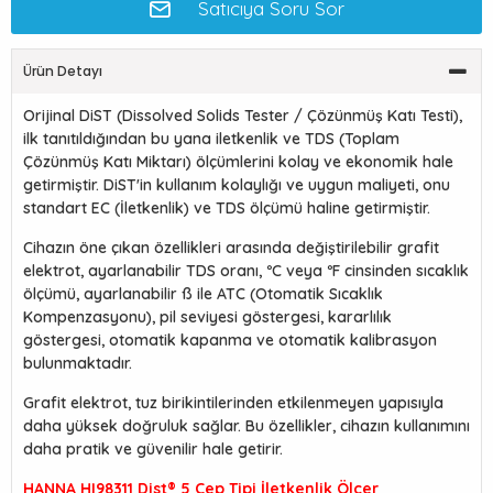
Satıcıya Soru Sor
Ürün Detayı
Orijinal DiST (Dissolved Solids Tester / Çözünmüş Katı Testi),
ilk tanıtıldığından bu yana iletkenlik ve TDS (Toplam
Çözünmüş Katı Miktarı) ölçümlerini kolay ve ekonomik hale
getirmiştir. DiST'in kullanım kolaylığı ve uygun maliyeti, onu
standart EC (İletkenlik) ve TDS ölçümü haline getirmiştir.
Cihazın öne çıkan özellikleri arasında değiştirilebilir grafit
elektrot, ayarlanabilir TDS oranı, ºC veya ºF cinsinden sıcaklık
ölçümü, ayarlanabilir ß ile ATC (Otomatik Sıcaklık
Kompenzasyonu), pil seviyesi göstergesi, kararlılık
göstergesi, otomatik kapanma ve otomatik kalibrasyon
bulunmaktadır.
Grafit elektrot, tuz birikintilerinden etkilenmeyen yapısıyla
daha yüksek doğruluk sağlar. Bu özellikler, cihazın kullanımını
daha pratik ve güvenilir hale getirir.
HANNA HI98311 Dist® 5 Cep Tipi İletkenlik Ölçer