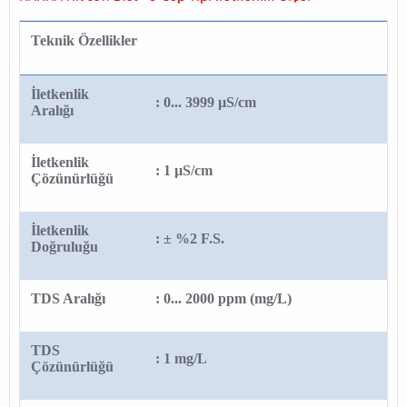
Teknik Özellikler
İletkenlik
: 0... 3999 µS/cm
Aralığı
İletkenlik
: 1 µS/cm
Çözünürlüğü
İletkenlik
: ± %2 F.S.
Doğruluğu
TDS Aralığı
: 0... 2000 ppm (mg/L)
TDS
: 1 mg/L
Çözünürlüğü