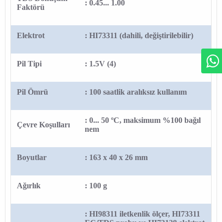
: 0.45... 1.00
Faktörü
Elektrot
: HI73311 (dahili, değiştirilebilir)
Pil Tipi
: 1.5V (4)
Pil Ömrü
: 100 saatlik aralıksız kullanım
: 0... 50 ºC, maksimum %100 bağıl
Çevre Koşulları
nem
Boyutlar
: 163 x 40 x 26 mm
Ağırlık
: 100 g
: HI98311 iletkenlik ölçer, HI73311