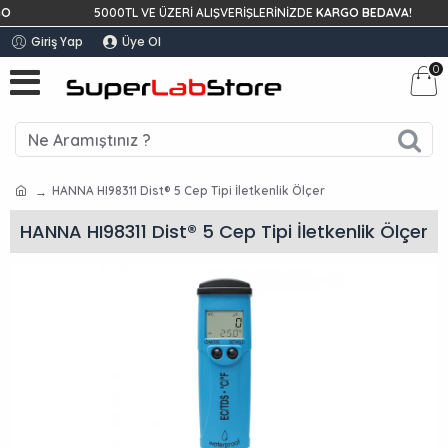
5000TL VE ÜZERİ ALIŞVERİŞLERİNİZDE
KARGO BEDAVA!
Giriş Yap
Üye Ol
0
HANNA HI98311 Dist® 5 Cep Tipi İletkenlik Ölçer
HANNA HI98311 Dist® 5 Cep Tipi İletkenlik Ölçer