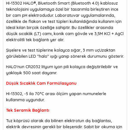
HI-13302 HALO®, Bluetooth Smart (Bluetooth 4.0) kablosuz
teknolojisini uygulamaya özel bir tasarımla birleştiren ince
bir cam pH elektrodudur. Laboratuvar uygulamalarında,
özellikle de flakon ve test tüpleri kullanıldığında kullanım için
ideal kılan birçok özelliğe sahiptir. Bu özellikler arasında
düşük sıcaklık (LT) camı, konik cam gövde ve 3,5M KCl + AgCl
elektrolitli tek bağlantı yer alır.
Şişelere ve test tüplerine kolayca sığar, 3 mm uçUzaktan
görülebilen LED "halo" ışığı yanıp sönerek durumunu gösterir.
HALO'nun CR2032 lityum iyon pili kolayca değiştirilebilir ve
yaklaşık 500 saat dayanır.
Düşük Sıcaklık Cam Formülasyonu
HI-13302, -5 ila 70°C arası ölçüm yapan numunelerle
kullanıma uygundur.
Tek Seramik Bağlantı
Tuz köprüsü olarak da bilinen elektrotun dış bağlantısı,
elektrik devresinin gerekli bir bileşenidir. Sabit bir okuma için