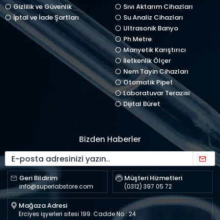
Gizlilik ve Güvenlik
Sıvı Aktarım Cihazları
İptal ve İade Şartları
Su Analiz Cihazları
Ultrasonik Banyo
Ph Metre
Manyetik Karıştırıcı
İletkenlik Ölçer
Nem Tayin Cihazları
Otomatik Pipet
Laboratuvar Terazisi
Dijital Büret
Bizden Haberler
Geri Bildirim
Müşteri Hizmetleri
info@superlabstore.com
(0312) 397 05 72
Mağaza Adresi
Erciyes işyerleri sitesi 199. Cadde No : 24