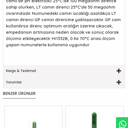
camlı bir pH elektrodu 25°C'de 100 megaohm dirence
sahip olurken, LT camın direnci 25°C'de 50 megaohm
civarındadır. Numunedeki camın sıcaklığı azaldıkça LT
camın direnci GP camın direncine yaklaşacaktır. GP cam
kullanılırsa direnç optimum aralığın üzerine çıkacak,
empedansın artmasına neden olacak ve sonuç olarak
ölçümü etkileyecektir. HI1332B, 0 ila 70°C arası ölçüm
yapan numunelerle kullanıma uygundur.
Kargo & Teslimat
Yorumlar
BENZER ÜRÜNLER