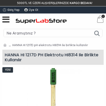
5000TL VE ÜZERİ ALIŞVERİŞLERİNİZDE
KARGO BEDAVA!
Giriş Yap
Üye Ol
0
HANNA HI 1217D pH elektrotu HI8314 ile birlikte kullanılır
HANNA HI 1217D PH Elektrotu HI8314 Ile Birlikte
Kullanılır
YENI