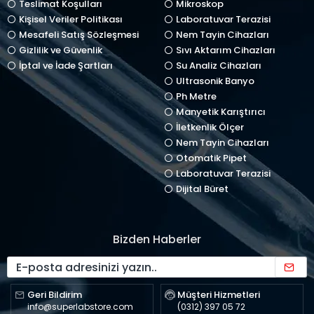
Teslimat Koşulları
Mikroskop
Kişisel Veriler Politikası
Laboratuvar Terazisi
Mesafeli Satış Sözleşmesi
Nem Tayin Cihazları
Gizlilik ve Güvenlik
Sıvı Aktarım Cihazları
İptal ve İade Şartları
Su Analiz Cihazları
Ultrasonik Banyo
Ph Metre
Manyetik Karıştırıcı
İletkenlik Ölçer
Nem Tayin Cihazları
Otomatik Pipet
Laboratuvar Terazisi
Dijital Büret
Bizden Haberler
Geri Bildirim
Müşteri Hizmetleri
info@superlabstore.com
(0312) 397 05 72