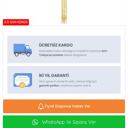
2-3 GÜN IÇINDE
Fiyat Düşünce Haber Ver
WhatsApp ile Sipariş Ver