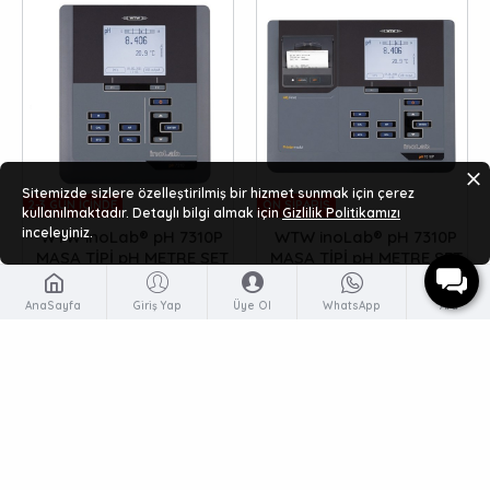
Sitemizde sizlere özelleştirilmiş bir hizmet sunmak için çerez
2-3 GÜN IÇINDE
ÖN SIPARIŞ
kullanılmaktadır. Detaylı bilgi almak için
Gizlilik Politikamızı
inceleyiniz.
WTW inoLab® pH 7310P
WTW inoLab® pH 7310P
MASA TİPİ pH METRE SET
MASA TİPİ pH METRE SET
2
4
AnaSayfa
Giriş Yap
Üye Ol
WhatsApp
Ara