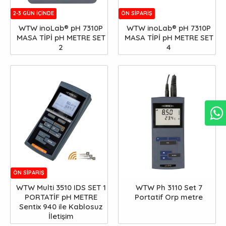
2-3 GÜN IÇINDE
ÖN SIPARIŞ
WTW inoLab® pH 7310P
WTW inoLab® pH 7310P
MASA TİPİ pH METRE SET
MASA TİPİ pH METRE SET
2
4
ÖN SIPARIŞ
WTW Multi 3510 IDS SET 1
WTW Ph 3110 Set 7
PORTATİF pH METRE
Portatif Orp metre
Sentix 940 ile Kablosuz
İletişim