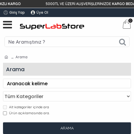
I KARGO
5000TL VE ÜZERİ ALIŞVERİŞLERİNİZDE
KARGO BEDAVA!
Giriş Yap
Üye Ol
0
Arama
Arama
Alt kategoriler içinde ara
Ürün açıklamasında ara.
ARAMA