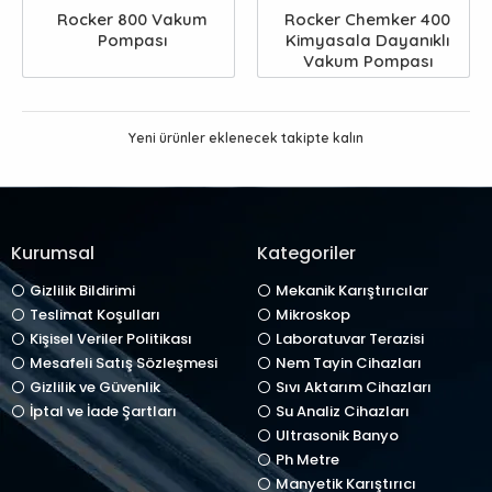
Rocker 800 Vakum
Rocker Chemker 400
Pompası
Kimyasala Dayanıklı
Vakum Pompası
Yeni ürünler eklenecek takipte kalın
Kurumsal
Kategoriler
Gizlilik Bildirimi
Mekanik Karıştırıcılar
Teslimat Koşulları
Mikroskop
Kişisel Veriler Politikası
Laboratuvar Terazisi
Mesafeli Satış Sözleşmesi
Nem Tayin Cihazları
Gizlilik ve Güvenlik
Sıvı Aktarım Cihazları
İptal ve İade Şartları
Su Analiz Cihazları
Ultrasonik Banyo
Ph Metre
Manyetik Karıştırıcı