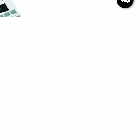
TÜKENDI
as Terazi
Precisa XB 320M SCS Hassas Terazi
)
(0.001 Gr Hassasiyet)