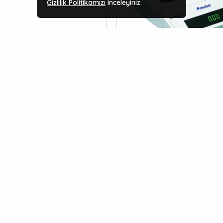
Gizlilik Politikamızı
inceleyiniz.
ÖN SIPARIŞ
a XB 220A SCS Analitik Terazi
PRECİSA XB 3200C SCS Hass
(0.01 Gr Hassasiyet