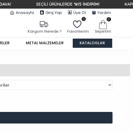
SEÇİLİ ÜRÜNLERDE
%15 İNDİRİM!
KAPIDA ÖDE
Anasayfa
Giriş Yap
Üye Ol
Yardım
0
0
Sepetim
Kargom Nerede ?
Favorilerim
MELER
METAL MALZEMELER
KATALOGLAR