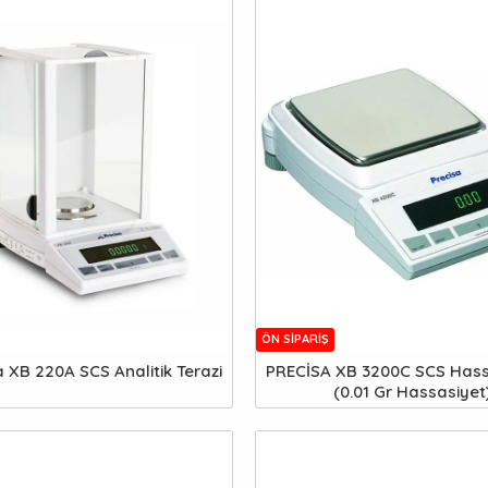
ÖN SIPARIŞ
a XB 220A SCS Analitik Terazi
PRECİSA XB 3200C SCS Hass
(0.01 Gr Hassasiyet