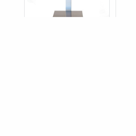
TÜKENDI
Precisa IBK 34000D Hassas Terazi
Precis
(0.1 Gr Hassasiyet)