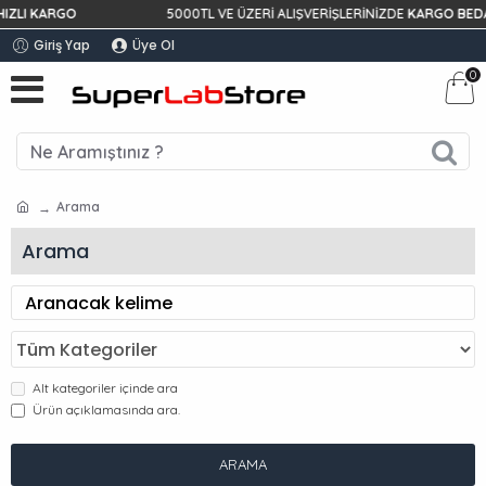
I KARGO
5000TL VE ÜZERİ ALIŞVERİŞLERİNİZDE
KARGO BEDAVA!
Giriş Yap
Üye Ol
0
Arama
Arama
Alt kategoriler içinde ara
Ürün açıklamasında ara.
ARAMA