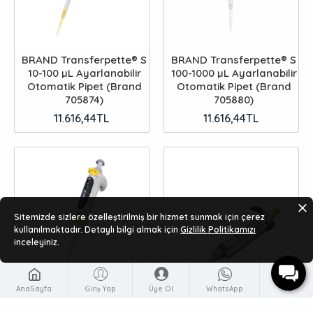
BRAND Transferpette® S
BRAND Transferpette® S
10-100 µL Ayarlanabilir
100-1000 µL Ayarlanabilir
Otomatik Pipet (Brand
Otomatik Pipet (Brand
705874)
705880)
11.616,44TL
11.616,44TL
Sitemizde sizlere özelleştirilmiş bir hizmet sunmak için çerez
kullanılmaktadır. Detaylı bilgi almak için
Gizlilik Politikamızı
inceleyiniz.
AnaSayfa
Giriş Yap
Üye Ol
WhatsApp
Ara
ÖN SIPARIŞ