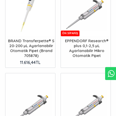
ÖN SIPARIŞ
BRAND Transferpette® S
EPPENDORF Research®
20-200 µL Ayarlanabilir
plus 0,1-2,5 µL
Otomatik Pipet (Brand
Ayarlanabilir Mikro
705878)
Otomatik Pipet
11.616,44TL