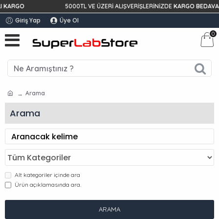
KARGO
5000TL VE ÜZERİ ALIŞVERİŞLERİNİZDE
KARGO BEDAVA!
Giriş Yap
Üye Ol
0
Arama
Arama
Alt kategoriler içinde ara
Ürün açıklamasında ara.
ARAMA