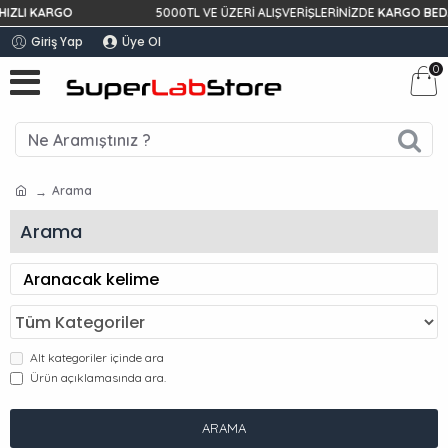
ZLI KARGO
5000TL VE ÜZERİ ALIŞVERİŞLERİNİZDE
KARGO BEDAV
Giriş Yap
Üye Ol
0
Arama
Arama
Alt kategoriler içinde ara
Ürün açıklamasında ara.
ARAMA