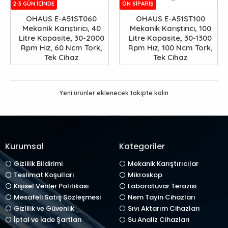
2-3 GÜN IÇINDE
ÖN SIPARIŞ
OHAUS E-A51ST060
OHAUS E-A51ST100
Mekanik Karıştırıcı, 40
Mekanik Karıştırıcı, 100
Litre Kapasite, 30-2000
Litre Kapasite, 30-1300
Rpm Hız, 60 Ncm Tork,
Rpm Hız, 100 Ncm Tork,
Tek Cihaz
Tek Cihaz
Yeni ürünler eklenecek takipte kalın
Kurumsal
Kategoriler
Gizlilik Bildirimi
Mekanik Karıştırıcılar
Teslimat Koşulları
Mikroskop
Kişisel Veriler Politikası
Laboratuvar Terazisi
Mesafeli Satış Sözleşmesi
Nem Tayin Cihazları
Gizlilik ve Güvenlik
Sıvı Aktarım Cihazları
İptal ve İade Şartları
Su Analiz Cihazları