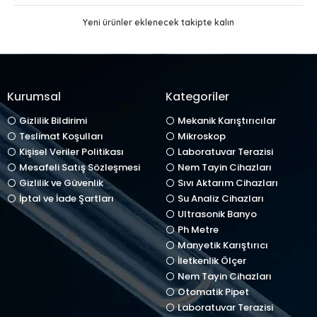
Yeni ürünler eklenecek takipte kalın
Kurumsal
Kategoriler
Gizlilik Bildirimi
Mekanik Karıştırıcılar
Teslimat Koşulları
Mikroskop
Kişisel Veriler Politikası
Laboratuvar Terazisi
Mesafeli Satış Sözleşmesi
Nem Tayin Cihazları
Gizlilik ve Güvenlik
Sıvı Aktarım Cihazları
İptal ve İade Şartları
Su Analiz Cihazları
Ultrasonik Banyo
Ph Metre
Manyetik Karıştırıcı
İletkenlik Ölçer
Nem Tayin Cihazları
Otomatik Pipet
Laboratuvar Terazisi