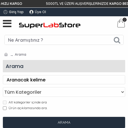
ZLI KARGO
5000TL VE ÜZERİ ALIŞVERİŞLERİNİZDE
KARGO BEDAV
Giriş Yap
Üye Ol
0
Arama
Arama
Alt kategoriler içinde ara
Ürün açıklamasında ara.
ARAMA