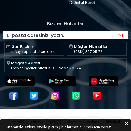
Dijital Büret
Bizden Haberler
Geri Bildirim
Müşteri Hizmetleri
info@superlabstore.com
(0312) 397 05 72
Mağaza Adresi
Erciyes işyerleri sitesi 199. Cadde No : 24
Sitemizde sizlere özelleştirilmiş bir hizmet sunmak için çerez
Copyright © 2023 superlabstore.com - Tüm Hakları Saklıdır.