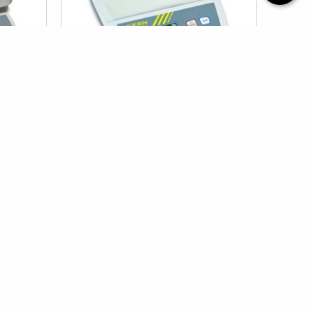
TÜKENDI
erazi (0.1
Kern EMB 200-3 Analitik Terazi (0.001
Gr Hassasiyet)