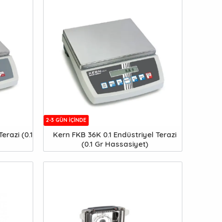
2-3 GÜN IÇINDE
erazi (0.1
Kern FKB 36K 0.1 Endüstriyel Terazi
(0.1 Gr Hassasiyet)