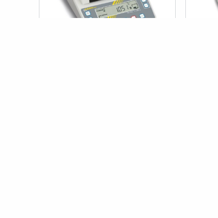
ÖN SIPARI
KERN DBS 60-3 Nem Tayin Cihazı
Kern DS 