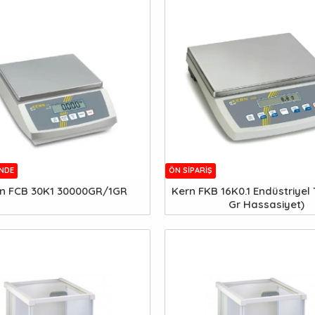
INDE
ÖN SIPARIŞ
n FCB 30K1 30000GR/1GR
Kern FKB 16K0.1 Endüstriyel T
Gr Hassasiyet)