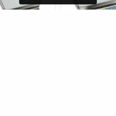
Ş
STOKTA VAR
150K1 Endüstriyel Terazi (1 Gr
Kern DS 30K 0,1 Endüstriyel T
Hassasiyet)
Gr Hassasiyet)