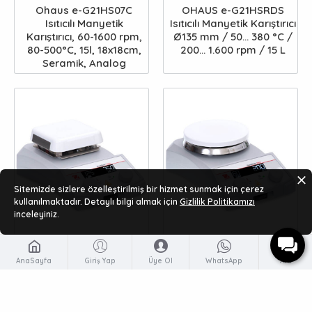
Ohaus e-G21HS07C
OHAUS e-G21HSRDS
Isıtıcılı Manyetik
Isıtıcılı Manyetik Karıştırıcı
Karıştırıcı, 60-1600 rpm,
Ø135 mm / 50... 380 °C /
80-500°C, 15l, 18x18cm,
200... 1.600 rpm / 15 L
Seramik, Analog
Sitemizde sizlere özelleştirilmiş bir hizmet sunmak için çerez
kullanılmaktadır. Detaylı bilgi almak için
Gizlilik Politikamızı
inceleyiniz.
Ohaus e-G31HS04C
Ohaus e-G31HSRDS
AnaSayfa
Giriş Yap
Üye Ol
WhatsApp
Ara
Isıtıcılı Manyetik
Isıtıcılı Manyetik
Karıştırıcı, 60-1600 rpm,
Karıştırıcı, 60-1600 rpm,
Seramik Dijital
80-380°C, 15l, 13.5cm
dairesel, Seramik, Dijital