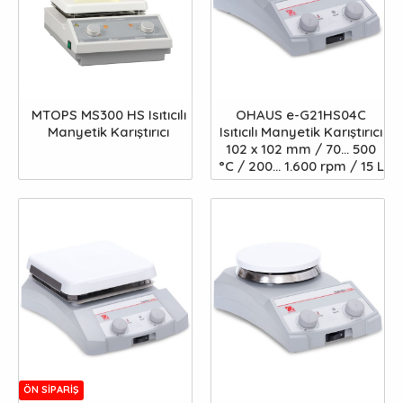
MTOPS MS300 HS Isıtıcılı
OHAUS e-G21HS04C
Manyetik Karıştırıcı
Isıtıcılı Manyetik Karıştırıcı
102 x 102 mm / 70... 500
°C / 200... 1.600 rpm / 15 L
ÖN SIPARIŞ