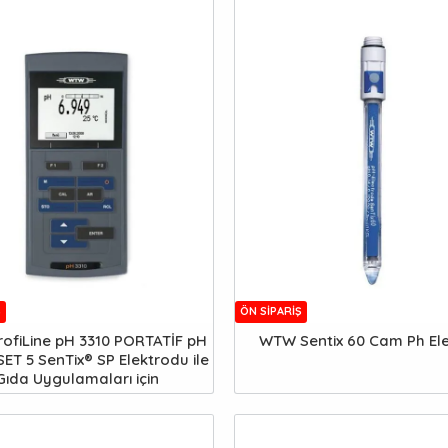
Ş
ÖN SIPARIŞ
ofiLine pH 3310 PORTATİF pH
WTW Sentix 60 Cam Ph El
ET 5 SenTix® SP Elektrodu ile
Gıda Uygulamaları için