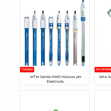
TÜKENDI
ÖN SIPARI
WTW Sentix HWD Hassas pH
Wtw Se
Elektrodu