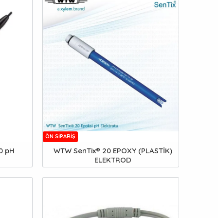
ÖN SIPARIŞ
0 pH
WTW SenTix® 20 EPOXY (PLASTİK)
ELEKTROD