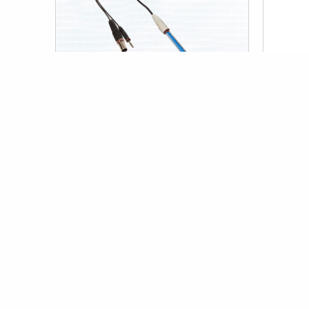
ÖN SIPARIŞ
ÖN SIPARI
Wtw AS/DIN Ph Ve Orp Elektrodları
WTW Pr
İçin DIN Soketli Bağlantı Kablosu
METRE S