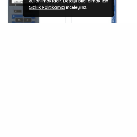
kullanılmaktadır. Detaylı bilgi almak için
Gizlilik Politikamızı
inceleyiniz.
Ş
ÖN SIPARIŞ
ofiLine pH 3310 PORTATİF pH
WTW Sentix 60 Cam Ph El
ET 5 SenTix® SP Elektrodu ile
Gıda Uygulamaları için