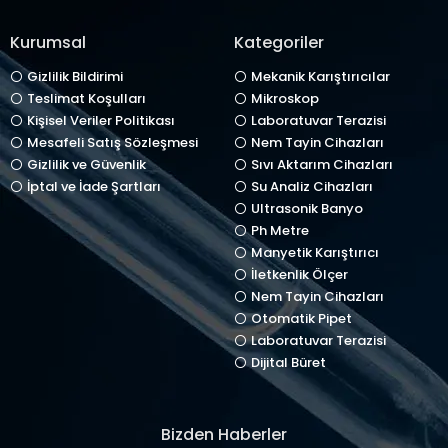
Kurumsal
Kategoriler
Gizlilik Bildirimi
Mekanik Karıştırıcılar
Teslimat Koşulları
Mikroskop
Kişisel Veriler Politikası
Laboratuvar Terazisi
Mesafeli Satış Sözleşmesi
Nem Tayin Cihazları
Gizlilik ve Güvenlik
Sıvı Aktarım Cihazları
İptal ve İade Şartları
Su Analiz Cihazları
Ultrasonik Banyo
Ph Metre
Manyetik Karıştırıcı
İletkenlik Ölçer
Nem Tayin Cihazları
Otomatik Pipet
Laboratuvar Terazisi
Dijital Büret
Bizden Haberler