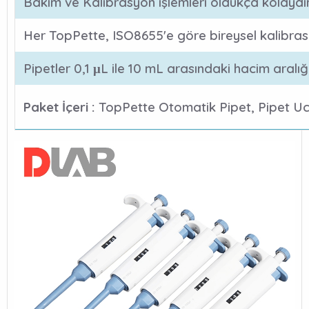
Bakım ve Kalibrasyon işlemleri oldukça kolaydır
Her TopPette, ISO8655'e göre bireysel kalibrasy
Pipetler 0,1 μL ile 10 mL arasındaki hacim aralı
Paket İçeri :
TopPette Otomatik Pipet, Pipet Ucu (