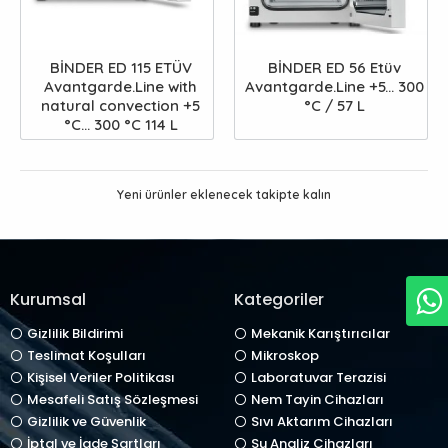
BİNDER ED 115 ETÜV
BİNDER ED 56 Etüv
Avantgarde.Line with
Avantgarde.Line +5... 300
natural convection +5
°C / 57 L
°C... 300 °C 114 L
Yeni ürünler eklenecek takipte kalın
Kurumsal
Kategoriler
Gizlilik Bildirimi
Mekanik Karıştırıcılar
Teslimat Koşulları
Mikroskop
Kişisel Veriler Politikası
Laboratuvar Terazisi
Mesafeli Satış Sözleşmesi
Nem Tayin Cihazları
Gizlilik ve Güvenlik
Sıvı Aktarım Cihazları
İptal ve İade Şartları
Su Analiz Cihazları